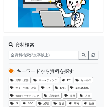
資料検索
キーワードから資料を探す
集客・広告
マーケティング
EC
セールス
サイト制作・改善
DX
SNS
業務効率化
Webマーケティング
店舗集客
採用
人事
AI
SEO
経理
分析
研修
動画