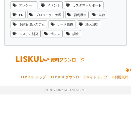
アンケート
イベント
カスタマーサポート
PR
プロジェクト管理
福利厚生
法務
予約管理システム
リード獲得
法人回線
システム開発
情シス
調査
chevron_right
chevron_right
chevron_right
LISKULトップ
LISKULダウンロードサイトトップ
利用規約
© 2017-2026 MEDIA ENGINE