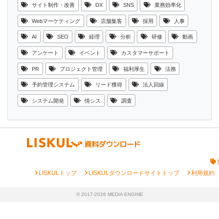
サイト制作・改善
DX
SNS
業務効率化
Webマーケティング
店舗集客
採用
人事
AI
SEO
経理
分析
研修
動画
アンケート
イベント
カスタマーサポート
PR
プロジェクト管理
福利厚生
法務
予約管理システム
リード獲得
法人回線
システム開発
情シス
調査
chevron_right
chevron_right
chevron_right
LISKULトップ
LISKULダウンロードサイトトップ
利用規約
© 2017-2026 MEDIA ENGINE