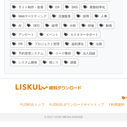
サイト制作・改善
DX
SNS
業務効率化
Webマーケティング
店舗集客
採用
人事
AI
SEO
経理
分析
研修
動画
アンケート
イベント
カスタマーサポート
PR
プロジェクト管理
福利厚生
法務
予約管理システム
リード獲得
法人回線
システム開発
情シス
調査
chevron_right
chevron_right
chevron_right
LISKULトップ
LISKULダウンロードサイトトップ
利用規約
© 2017-2026 MEDIA ENGINE