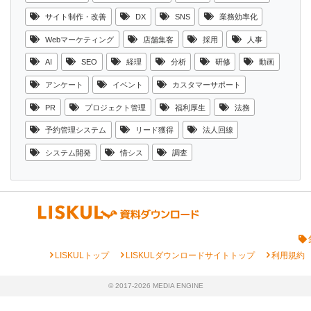
サイト制作・改善
DX
SNS
業務効率化
Webマーケティング
店舗集客
採用
人事
AI
SEO
経理
分析
研修
動画
アンケート
イベント
カスタマーサポート
PR
プロジェクト管理
福利厚生
法務
予約管理システム
リード獲得
法人回線
システム開発
情シス
調査
chevron_right
chevron_right
chevron_right
LISKULトップ
LISKULダウンロードサイトトップ
利用規約
© 2017-2026 MEDIA ENGINE