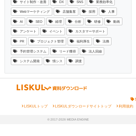
サイト制作・改善
DX
SNS
業務効率化
Webマーケティング
店舗集客
採用
人事
AI
SEO
経理
分析
研修
動画
アンケート
イベント
カスタマーサポート
PR
プロジェクト管理
福利厚生
法務
予約管理システム
リード獲得
法人回線
システム開発
情シス
調査
chevron_right
chevron_right
chevron_right
LISKULトップ
LISKULダウンロードサイトトップ
利用規約
© 2017-2026 MEDIA ENGINE