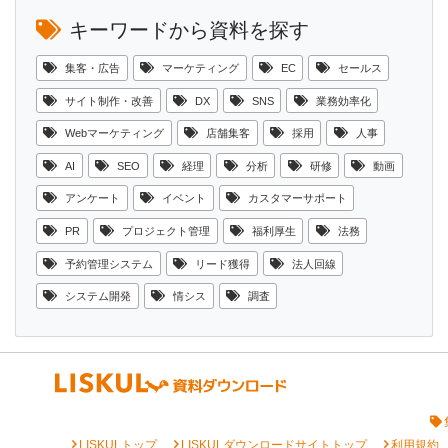
キーワードから資料を探す
集客・広告
マーケティング
EC
セールス
サイト制作・改善
DX
SNS
業務効率化
Webマーケティング
店舗集客
採用
人事
AI
SEO
経理
分析
研修
動画
アンケート
イベント
カスタマーサポート
PR
プロジェクト管理
福利厚生
法務
予約管理システム
リード獲得
法人回線
システム開発
情シス
調査
chevron_right
chevron_right
chevron_right
LISKULトップ
LISKULダウンロードサイトトップ
利用規約