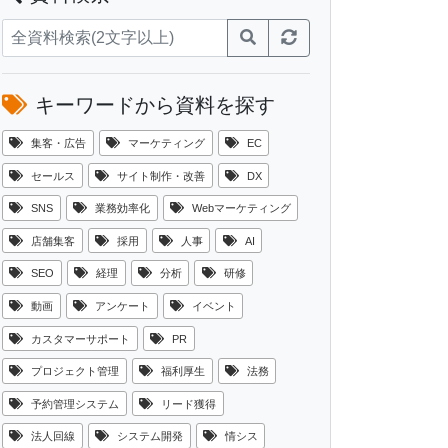
キーワードから資料を探す
集客・広告
マーケティング
EC
セールス
サイト制作・改善
DX
SNS
業務効率化
Webマーケティング
店舗集客
採用
人事
AI
SEO
経理
分析
研修
動画
アンケート
イベント
カスタマーサポート
PR
プロジェクト管理
福利厚生
法務
予約管理システム
リード獲得
法人回線
システム開発
情シス