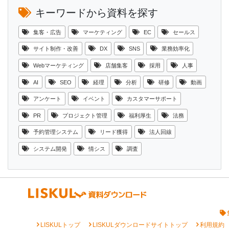
キーワードから資料を探す
集客・広告
マーケティング
EC
セールス
サイト制作・改善
DX
SNS
業務効率化
Webマーケティング
店舗集客
採用
人事
AI
SEO
経理
分析
研修
動画
アンケート
イベント
カスタマーサポート
PR
プロジェクト管理
福利厚生
法務
予約管理システム
リード獲得
法人回線
システム開発
情シス
調査
chevron_right
chevron_right
chevron_right
LISKULトップ
LISKULダウンロードサイトトップ
利用規約