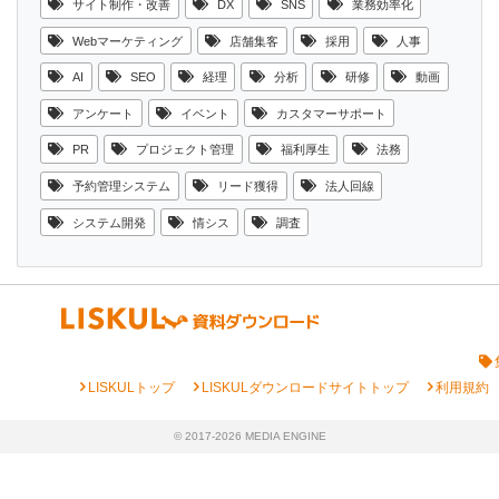
サイト制作・改善
DX
SNS
業務効率化
Webマーケティング
店舗集客
採用
人事
AI
SEO
経理
分析
研修
動画
アンケート
イベント
カスタマーサポート
PR
プロジェクト管理
福利厚生
法務
予約管理システム
リード獲得
法人回線
システム開発
情シス
調査
chevron_right
chevron_right
chevron_right
LISKULトップ
LISKULダウンロードサイトトップ
利用規約
© 2017-2026 MEDIA ENGINE