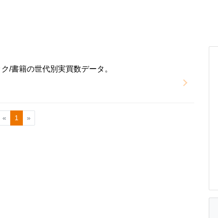
ック/書籍の世代別実買数データ。
«
1
»