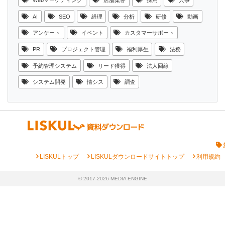
Webマーケティング
店舗集客
採用
人事
AI
SEO
経理
分析
研修
動画
アンケート
イベント
カスタマーサポート
PR
プロジェクト管理
福利厚生
法務
予約管理システム
リード獲得
法人回線
システム開発
情シス
調査
chevron_right
chevron_right
chevron_right
LISKULトップ
LISKULダウンロードサイトトップ
利用規約
© 2017-2026 MEDIA ENGINE