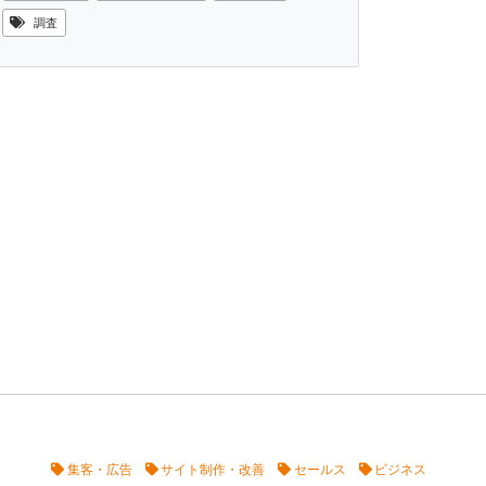
調査
集客・広告
サイト制作・改善
セールス
ビジネス