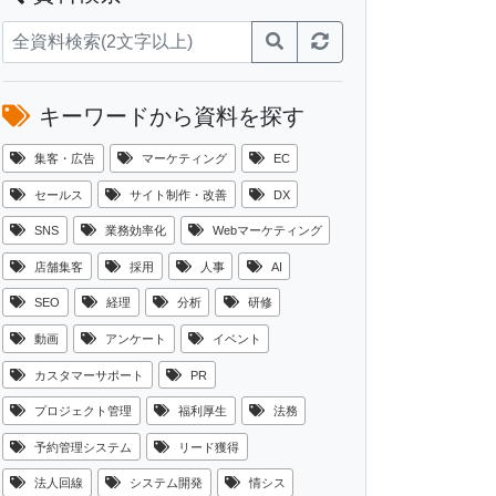
キーワードから資料を探す
集客・広告
マーケティング
EC
セールス
サイト制作・改善
DX
SNS
業務効率化
Webマーケティング
店舗集客
採用
人事
AI
SEO
経理
分析
研修
動画
アンケート
イベント
カスタマーサポート
PR
プロジェクト管理
福利厚生
法務
予約管理システム
リード獲得
法人回線
システム開発
情シス