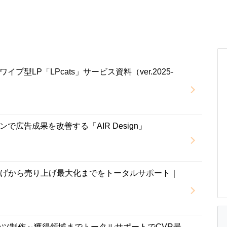
プ型LP「LPcats」サービス資料（ver.2025-
で広告成果を改善する「AIR Design」
上げから売り上げ最大化までをトータルサポート｜
ンツ制作～獲得領域までトータルサポートでCVR最