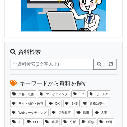
資料検索
キーワードから資料を探す
集客・広告
マーケティング
EC
セールス
サイト制作・改善
DX
SNS
業務効率化
Webマーケティング
店舗集客
採用
人事
AI
SEO
経理
分析
研修
動画