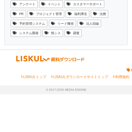
アンケート
イベント
カスタマーサポート
PR
プロジェクト管理
福利厚生
法務
予約管理システム
リード獲得
法人回線
システム開発
情シス
調査
chevron_right
chevron_right
chevron_right
LISKULトップ
LISKULダウンロードサイトトップ
利用規約
© 2017-2026 MEDIA ENGINE